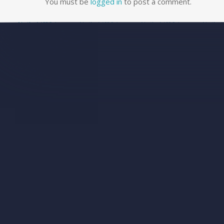
You must be
logged in
to post a comment.