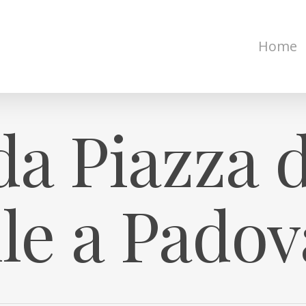
Home
a Piazza d
lle a Padov