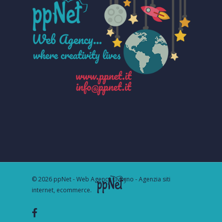
© 2026 ppNet - Web Agency Livorno - Agenzia siti
internet, ecommerce.